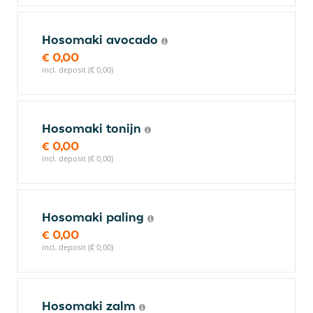
Hosomaki avocado
€ 0,00
incl. deposit (€ 0,00)
Hosomaki tonijn
€ 0,00
incl. deposit (€ 0,00)
Hosomaki paling
€ 0,00
incl. deposit (€ 0,00)
Hosomaki zalm