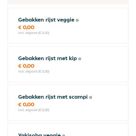
Gebakken rijst veggie
€ 0,00
incl. deposit (€ 0,00)
Gebakken rijst met kip
€ 0,00
incl. deposit (€ 0,00)
Gebakken rijst met scampi
€ 0,00
incl. deposit (€ 0,00)
Yakisoba veggie