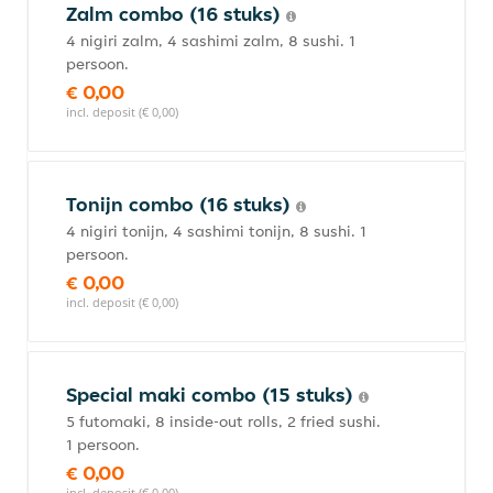
Zalm combo (16 stuks)
4 nigiri zalm, 4 sashimi zalm, 8 sushi. 1
persoon.
€ 0,00
incl. deposit (€ 0,00)
Tonijn combo (16 stuks)
4 nigiri tonijn, 4 sashimi tonijn, 8 sushi. 1
persoon.
€ 0,00
incl. deposit (€ 0,00)
Special maki combo (15 stuks)
5 futomaki, 8 inside-out rolls, 2 fried sushi.
1 persoon.
€ 0,00
incl. deposit (€ 0,00)