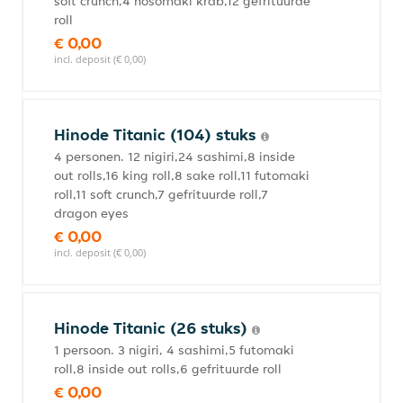
soft crunch,4 hosomaki krab,12 gefrituurde
roll
€ 0,00
incl. deposit (€ 0,00)
Hinode Titanic (104) stuks
4 personen. 12 nigiri,24 sashimi,8 inside
out rolls,16 king roll,8 sake roll,11 futomaki
roll,11 soft crunch,7 gefrituurde roll,7
dragon eyes
€ 0,00
incl. deposit (€ 0,00)
Hinode Titanic (26 stuks)
1 persoon. 3 nigiri, 4 sashimi,5 futomaki
roll,8 inside out rolls,6 gefrituurde roll
€ 0,00