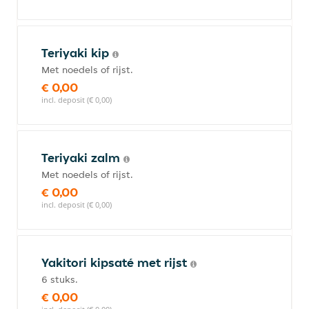
Teriyaki kip
Met noedels of rijst.
€ 0,00
incl. deposit (€ 0,00)
Teriyaki zalm
Met noedels of rijst.
€ 0,00
incl. deposit (€ 0,00)
Yakitori kipsaté met rijst
6 stuks.
€ 0,00