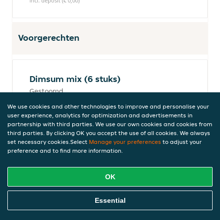
incl. deposit (€ 0,00)
Voorgerechten
Dimsum mix (6 stuks)
Gestoomd.
€ 0,00
We use cookies and other technologies to improve and personalise your
incl. deposit (€ 0,00)
user experience, analytics for optimization and advertisements in
partnership with third parties. We use our own cookies and cookies from
third parties. By clicking OK you accept the use of all cookies. We always
set necessary cookies.Select
Manage your preferences
to adjust your
preference and to find more information.
Gyoza kip (6 stuks)
€ 0,00
incl. deposit (€ 0,00)
OK
Order Food Online
Essential
Gyoza varken (6 stuks)