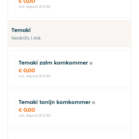
€ 0,00
incl. deposit (€ 0,00)
Temaki
Handrolls, 1 stuk.
Temaki zalm komkommer
€ 0,00
incl. deposit (€ 0,00)
Temaki tonijn komkommer
€ 0,00
incl. deposit (€ 0,00)