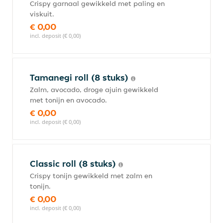
Crispy garnaal gewikkeld met paling en
viskuit.
€ 0,00
incl. deposit (€ 0,00)
Tamanegi roll (8 stuks)
Zalm, avocado, droge ajuin gewikkeld
met tonijn en avocado.
€ 0,00
incl. deposit (€ 0,00)
Classic roll (8 stuks)
Crispy tonijn gewikkeld met zalm en
tonijn.
€ 0,00
incl. deposit (€ 0,00)