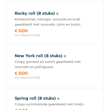
Rocky roll (8 stuks)
Komkommer, tamago, avocado en krab
gewikkeld met avocado, zalm en tonijn.
€ 0,00
incl. deposit (€ 0,00)
New York roll (8 stuks)
Crispy garnaal en surimi gewikkeld met
avocado en palingsaus.
€ 0,00
incl. deposit (€ 0,00)
Spring roll (8 stuks)
Crispy surimisalade gewikkeld met tonijn.