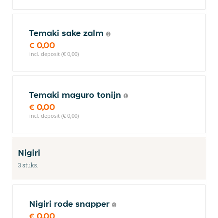
Temaki sake zalm
€ 0,00
incl. deposit (€ 0,00)
Temaki maguro tonijn
€ 0,00
incl. deposit (€ 0,00)
Nigiri
3 stuks.
Nigiri rode snapper
€ 0,00