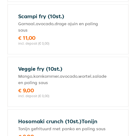
Scampi fry (10st.)
Garnaal,avocado,droge ajuin en paling
saus
€ 11,00
incl. deposit (€ 0,00)
Veggie fry (10st.)
Mango,komkommer,avocado,wortel,salade
en paling saus
€ 9,00
incl. deposit (€ 0,00)
Hosomaki crunch (10st.)Tonijn
Tonijn gefrituurd met panko en paling saus