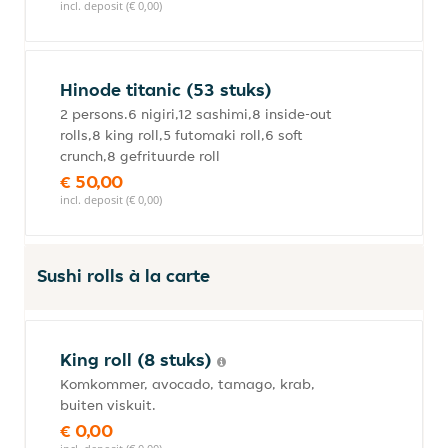
incl. deposit (€ 0,00)
Hinode titanic (53 stuks)
2 persons.6 nigiri,12 sashimi,8 inside-out
rolls,8 king roll,5 futomaki roll,6 soft
crunch,8 gefrituurde roll
€ 50,00
incl. deposit (€ 0,00)
Sushi rolls à la carte
King roll (8 stuks)
Komkommer, avocado, tamago, krab,
buiten viskuit.
€ 0,00