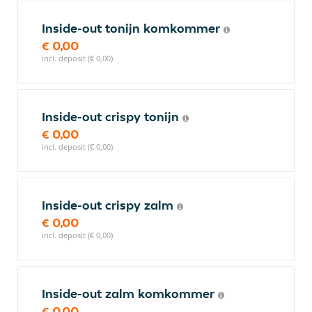
Inside-out tonijn komkommer
€ 0,00
incl. deposit (€ 0,00)
Inside-out crispy tonijn
€ 0,00
incl. deposit (€ 0,00)
Inside-out crispy zalm
€ 0,00
incl. deposit (€ 0,00)
Inside-out zalm komkommer
€ 0,00